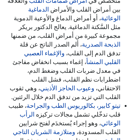
متخصص في
أمراض صمّامات القلب
والعلاقة
بين أمراض القلب والأمراض
الدماغية
الوعائية
، أو أمراض الدماغ والأوعية الدموية
مثل السَّكتة الدماغية. يعالج الدكتور بريكر
مجموعة كبيرة من أمراض القلب، من ضمنها
الذبحة الصدرية
، ألم الصدر الناتج عن قلة
تدفق الدم إلى القلب،
والإغماء العصبي
القلبي المنشأ
، إغماء بسبب انخفاض مفاجئ
في معدل ضربات القلب وضغط الدم،
اضطرابات نظم القلب، فشل القلب
الاحتقاني،
وعيوب الحاجز الأذيني
، وهي ثقوب
القلب التي تزيد من تدفق الدم خلال الرئتين.
تيتو كابير، بكالوريوس الطب والجراحة
، طبيب
قلب تدخّلي تشمل مجالات تركيزه
الرأب
الوعائي
، وهو إجراء يُستخدَم لفتح شرايين
القلب المسدودة،
ومتلازمة الشريان التاجي