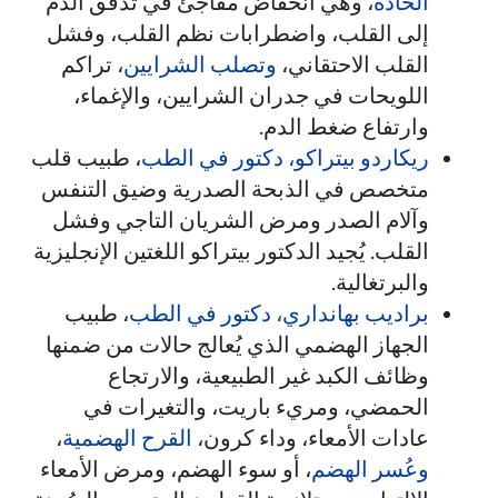
الحادة
، وهي انخفاض مفاجئ في تدفق الدم
إلى القلب، واضطرابات نظم القلب، وفشل
القلب الاحتقاني،
وتصلب الشرايين
، تراكم
اللويحات في جدران الشرايين، والإغماء،
وارتفاع ضغط الدم.
ريكاردو بيتراكو، دكتور في الطب
، طبيب قلب
متخصص في الذبحة الصدرية وضيق التنفس
وآلام الصدر ومرض الشريان التاجي وفشل
القلب. يُجيد الدكتور بيتراكو اللغتين الإنجليزية
والبرتغالية.
براديب بهانداري، دكتور في الطب
، طبيب
الجهاز الهضمي الذي يُعالج حالات من ضمنها
وظائف الكبد غير الطبيعية، والارتجاع
الحمضي، ومريء باريت، والتغيرات في
عادات الأمعاء، وداء كرون،
القرح الهضمية
،
وعُسر الهضم
، أو سوء الهضم، ومرض الأمعاء