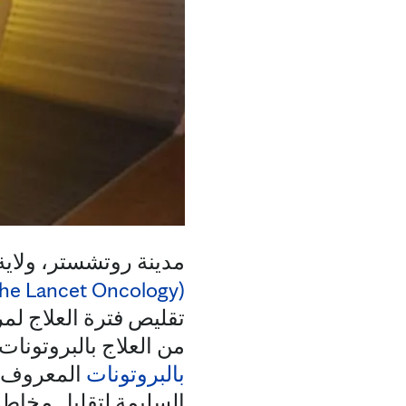
مدينة روتشستر، ولاي
(The Lancet Oncology)
تقليص فترة العلاج ل
من العلاج بالبروتونات
بالبروتونات
المعروف ب
السليمة لتقليل مخاطر ا