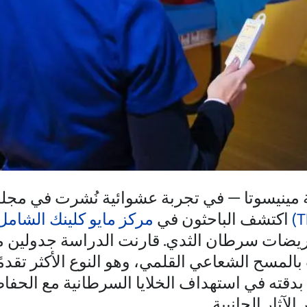
ة مينيسوتا — في تجربة عشوائية نُشرت في مجل
اكتشف الباحثون في
مركز مايو كلينك الشام
مريضات سرطان الثدي. قارنت الدراسة جدولين 
 بالمسح الشعاعي القلمي، وهو النوع الأكثر تقدم
دقته في استهداف الخلايا السرطانية مع الحفا
لآثار الجانبية.