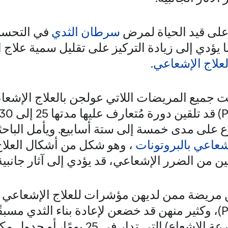
على قيد الحياة لمرض
سرطان الثدي
في التحسن
 يؤدي إلى زيادة التركيز على تقليل سمية علا
لعلاج الإشعاعي
.
ت جميع المريضات اللاتي عولجن بالعلاج الإشعاع
 على مدى خمسة إلى ستة أسابيع. ويأمل الباحث
إشعاعي بالبروتونات
، وهو شكل من أشكال العلاج
ن من الضرر الإشعاعي، قد يؤدي إلى آثار جانبية 
نين مريضة ممن لديهن مؤشرات للعلاج الإشعاعي ب
استئصال الثدي (PMRT)، وكثير منهن قد خضعن لإعادة بناء الثدي مس