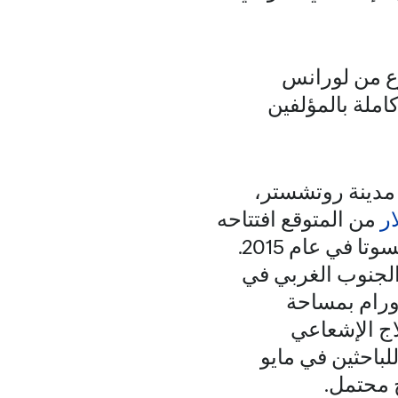
رع من لورانس
ملة بالمؤلفين
 مدينة روتشستر،
من المتوقع افتتاحه
في عام 2027. افتتحت مايو كلينك أول منشأة للبروتونات في ولاية مينيسوتا في عام 2015.
 في الجنوب الغربي في
أورام بمساحة
علاج الإشعاعي
ح المنشأة أيضًا للباحثين في مايو
 محتمل.