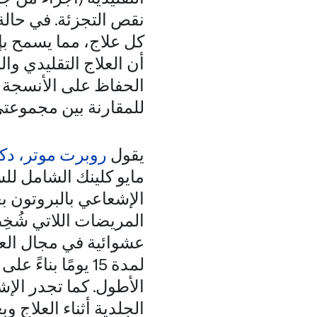
نقص التجزئة. في حالة
كل علاج، مما يسمح بإك
أن العلاج التقليدي و
الحفاظ على الأنسجة ا
للمقارنة بين مجموعتي
يقول
روبرت موتر، دك
مايو كلينك الشامل لل
المريضات اللاتي شُخِص
عشوائية في مجال العلا
لمدة 15 يومًا بن
الأطول. كما تجدر الإشا
الجلدية أثناء العلاج وب