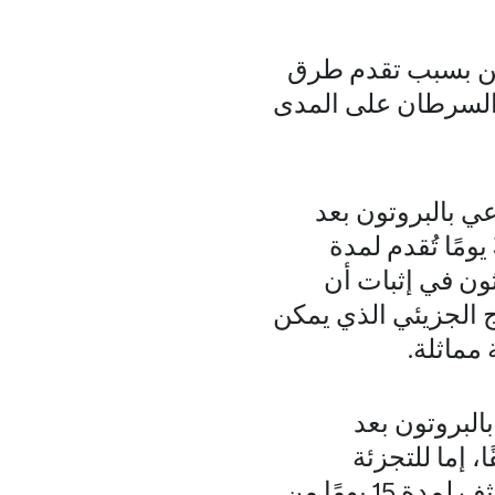
 بسبب تقدم طرق
ج السرطان على المدى
ي بالبروتون بعد
استئصال الثدي (PMRT) قد تلقين دورة مُتعارف عليها مدتها 25 إلى 30 يومًا تُقدم لمدة
ون في إثبات أن
 الجزيئي الذي يمكن
مماثلة.
البروتون بعد
بقًا، إما للتجزئة
التقليدية (أجزاء من جرعة الإشعاع) التي تدار في 25 يومًا، أو جدول مكثف لمدة 15 يومًا من