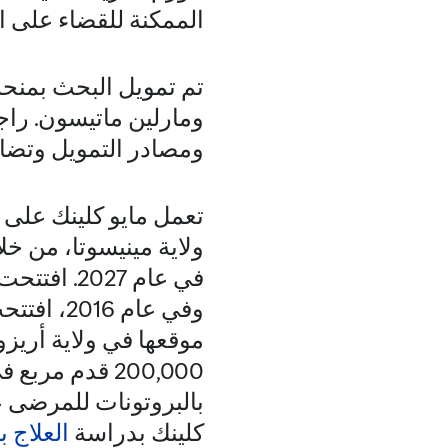
الممكنة للقضاء على ال
تم تمويل البحث بمنحة
ومارلين ماتيسون. را
ومصادر التمويل وتضا
تعمل مايو كلينك على 
ولاية مينيسوتا، من خل
وفي عام 
موقعها في ولاية أريزو
200,000 قدم م
كلينك بدراسة
العلاج 