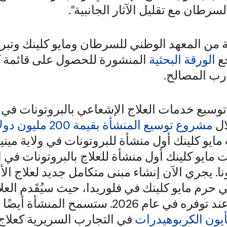
سرطان مع تقليل الآثار الجانبية".
 من المعهد الوطني للسرطان ومايو كلينك وتب
جع
الورقة البحثية
المنشورة للحصول على قائمة كا
رب المصالح.
توسيع خدمات العلاج الإشعاعي بالبروتونات في
ال
مشروع توسيع المنشأة بقيمة 200 مليون دولار
2016، افتتحت مايو كلينك أول منشأة للعلاج بالبروتونات
نا. يجري الآن إنشاء مبنى متكامل جديد لعلاج ال
ربع في حرم مايو كلينك في فلوريدا، حيث سيُقَدم ال
بالبروتونات للمرضى عند توفره في عام 2026. ستسم
بأيون الكربوهيدرات
في التجارب السريرية كعلاج