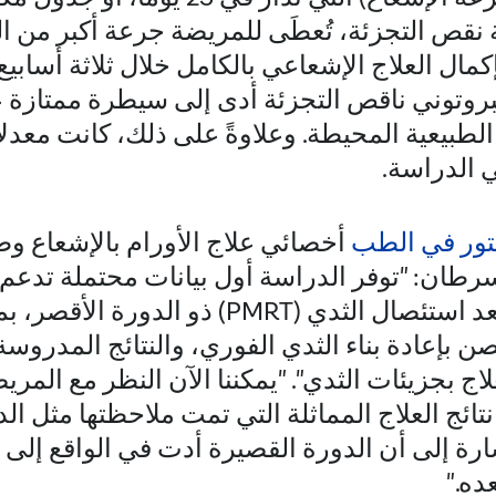
 نقص التجزئة، تُعطَى للمريضة جرعة أكبر من ا
مال العلاج الإشعاعي بالكامل خلال ثلاثة أسابي
البروتوني ناقص التجزئة أدى إلى سيطرة ممتازة
لطبيعية المحيطة. وعلاوةً على ذلك، كانت معدل
 الدراسة.
تور في الطب
أخصائي علاج الأورام بالإشعاع و
سرطان: "توفر الدراسة أول بيانات محتملة تدعم 
الإشعاعي بالبروتون بعد استئصال الثدي (PMRT) ذو 
ن بإعادة بناء الثدي الفوري، والنتائج المدروسة
ج بجزيئات الثدي". "يمكننا الآن النظر مع المري
اءً على نتائج العلاج المماثلة التي تمت ملاحظتها مثل ا
رة إلى أن الدورة القصيرة أدت في الواقع إلى تقل
عده."