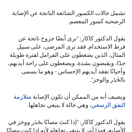
تشمل حالات الكسور الشائعة الناتجة عن الإصابة
الرضحية كسور المعصم.
يقول الدكتور كاكار: "نرى أيضًا جروح ناتجة عن
فرط الاستخدام. فقد نرى المرضى، على سبيل
المثال، الذين يضغطون على الفرامل لفترة طويلة
جدًا، ويقبضون بشدة، ويضغطون على راحة أيديهم،
وأحيانًا تفقد أيديهم الإحساس - وهو ما يسمى
بالخَدَر والوخز".
ويضيف أنه من الممكن أن تكون الإصابة
متلازمة
النفق الرسغي
، وهي حالة لا ينبغي تجاهلها.
يقول الدكتور كاكار: "إذا كنتَ مصابًا بخَدَر ووخز في
الأصابع، فهذا أمر لا ينبغي تجاهله لأنه إذا كنت مصابًا