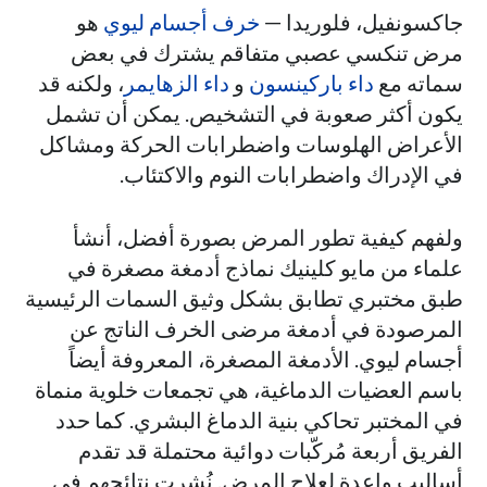
جاكسونفيل، فلوريدا —
خرف أجسام ليوي
هو
مرض تنكسي عصبي متفاقم يشترك في بعض
سماته مع
داء باركينسون
و
داء الزهايمر
، ولكنه قد
يكون أكثر صعوبة في التشخيص. يمكن أن تشمل
الأعراض الهلوسات واضطرابات الحركة ومشاكل
في الإدراك واضطرابات النوم والاكتئاب.
ولفهم كيفية تطور المرض بصورة أفضل، أنشأ
علماء من مايو كلينيك نماذج أدمغة مصغرة في
طبق مختبري تطابق بشكل وثيق السمات الرئيسية
المرصودة في أدمغة مرضى الخرف الناتج عن
أجسام ليوي. الأدمغة المصغرة، المعروفة أيضاً
باسم العضيات الدماغية، هي تجمعات خلوية منماة
في المختبر تحاكي بنية الدماغ البشري. كما حدد
الفريق أربعة مُركّبات دوائية محتملة قد تقدم
أساليب واعدة لعلاج المرض. نُشرت نتائجهم في