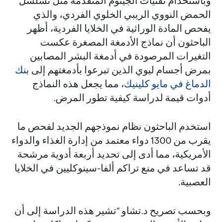
وباستخدام تقنيات الجينوم المتقدمة مثل تسلسل
الحمض النووي الريبي الخلوي الفردي، والذي
يفحص المادة الوراثية في الخلايا الفردية، أظهر
الباحثون أن نماذج الأدمغة المصغرة عكست
التغيرات المرصودة في أدمغة البشر المصابين
بمرض أجسام ليوي الذين تبرعوا بأدمغتهم إلى
بنك
الدماغ في مايو كلينيك
، مما يجعل هذه النماذج
أدوات قيمة لدراسة كيفية تطور المرض.
استخدم الباحثون نظام نموذجهم الجديد لفحص ما
يقرب من 1300 دواء معتمد من إدارة الغذاء والدواء
الأمريكية، مما أدى إلى تحديد أربعة أدوية مرشحة
قد تساعد في منع تراكم ألفا-سينوكليين في الخلايا
العصبية.
وبحسب تصريح د.تشاو "تشير هذه الدراسة إلى أن