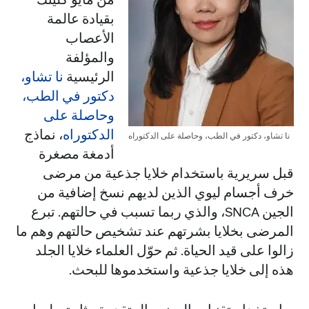
بقيادة عالمة
الأعصاب
والمؤلفة
الرئيسية
نا تشاو،
دكتور في الطب،
وحاصلة على
الدكتوراه
، نماذج
نا تشاو، دكتور في الطب، وحاصلة على الدكتوراه
أدمغة مصغرة
قبل سريرية باستخدام خلايا جذعية من مرضى
خرف أجسام ليوي الذين لديهم نسخ إضافية من
الجين SNCA، والذي ربما تسبب في حالتهم. تبرع
المرضى بخلايا بشرتهم عند تشخيص حالتهم وهم ما
زالوا على قيد الحياة. ثم حوّل العلماء خلايا الجلد
هذه إلى خلايا جذعية واستخدموها للبحث.