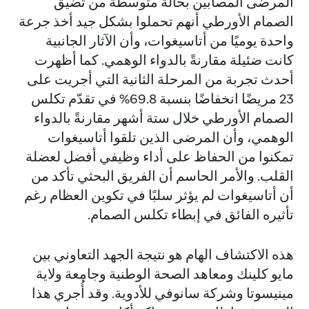
المرضى المصابين بحالة متوسطة من تضيّق
الصمام الأورطي أنهم تحملوا بشكل جيد أخذ جرعة
واحدة يوميًا من أتاسيغوات، وأن الآثار الجانبية
كانت ضئيلة مقارنةً بالدواء الوهمي. كما أظهرت
أحدث تجربة من المرحلة الثانية التي أجريت على
23 مريضًا انخفاضًا بنسبة 69.8% في تقدّم تكلس
الصمام الأورطي خلال ستة أشهر مقارنةً بالدواء
الوهمي، وأن المرضى الذين تلقوا أتاسيغوات
تمكنوا من الحفاظ على أداء وظيفي أفضل لعضلة
القلب. والأمر الحاسم أن الفريق البحثي تأكد من
أن أتاسيغوات لم يؤثر سلبًا في تكوين العظام رغم
تأثيره الفائق في إبطاء تكلس الصمام.
هذه الاكتشاف الهام هو نتيجة الجهد التعاوني بين
مايو كلينك ومعاهد الصحة الوطنية وجامعة ولاية
مينيسوتا وشركة سانوفي للأدوية. وقد أُجري هذا