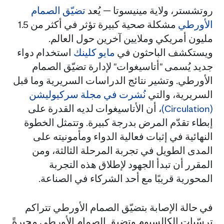
روتشستر، ولاية مينيسوتا — يُعد
تضيّق الصمام
الأورطي
مشكلة صحية كبيرة تؤثر في أكثر من 1.5
مليون أمريكي وملايين آخرين حول العالم.
ويستكشف الباحثون في
مايو كلينك
استخدام دواء
جديد يُسمى "أتاسيغوات" لإدارة تضيّق الصمام
الأورطي. وتشير نتائج الدراسات السريرية وما قبل
السريرية، والتي
نُشرت في مجلة سركيوليشن
(Circulation)
، أن الأتاسيغوات لديه القدرة على
إبطاء تقدّم المرض بدرجة كبيرة. وتتمثل الخطوة
النهائية في إثبات فعالية الدواء ومأمونيته على
المدى الطويل في تجربة المرحلة الثالثة، ومن
المقرر أن تبدأ الجهود لإطلاق هذه التجربة
المحورية قريبًا مع أحد الشركاء في الصناعة.
في حالة الإصابة بتضيّق الصمام الأورطي تتراكم
ترسّبات الكالسيوم وتضيق الصمام الأورطي مجبرةً