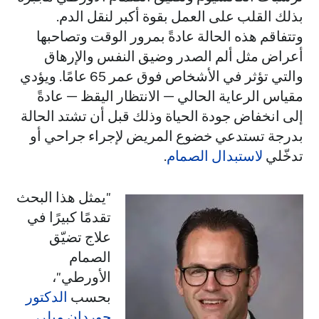
بذلك القلب على العمل بقوة أكبر لنقل الدم.
وتتفاقم هذه الحالة عادةً بمرور الوقت وتصاحبها
أعراض مثل ألم الصدر وضيق النفس والإرهاق
والتي تؤثر في الأشخاص فوق عمر 65 عامًا. ويؤدي
مقياس الرعاية الحالي — الانتظار اليقظ — عادةً
إلى انخفاض جودة الحياة وذلك قبل أن تشتد الحالة
بدرجة تستدعي خضوع المريض لإجراء جراحي أو
تدخّلي
لاستبدال الصمام
.
"يمثل هذا البحث
تقدمًا كبيرًا في
علاج تضيّق
الصمام
الأورطي"،
بحسب
الدكتور
جوردان ميلر،