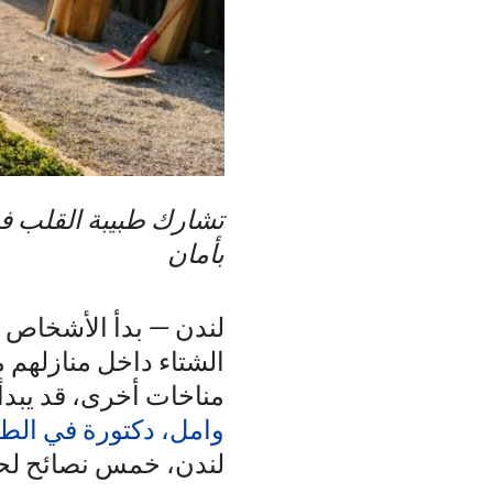
تشارك طبيبة القلب في
بأمان
لندن — بدأ الأشخاص 
الشتاء داخل منازلهم مص
مناخات أخرى، قد يبد
وامل، دكتورة في الط
لندن، خمس نصائح لحما