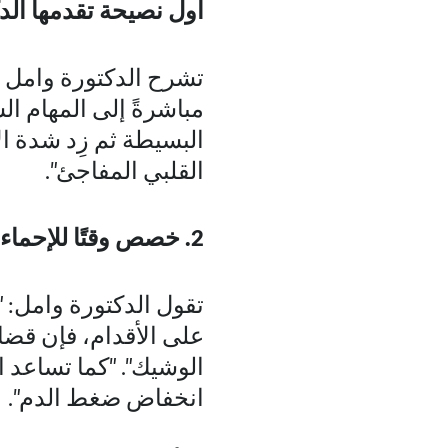
أول نصيحة تقدمها الدكت
تشرح الدكتورة وامل ق
مباشرةً إلى المهام ال
البسيطة ثم زِد شدة ال
القلبي المفاجئ".
2
.
خصص وقتًا للإحماء قب
تقول الدكتورة وامل: "
على الأقدام، فإن قضاء خمس 
الوشيك". "كما تساعد 
انخفاض ضغط الدم".