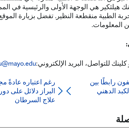
ينك هيلثكير هي الوجهة الأولى والرئيسية في الم
بة الطبية منقطعة النظير. تفضل بزيارة الموقع
ن المعلومات.
:
كلينك للتواصل، البريد الإلكتروني:
u@mayo.edu
فون رابطًا بين
رغم اعتباره عادةً م
كبد الدهني
البراز دلائل على دور 
علاج السرطان
صلة