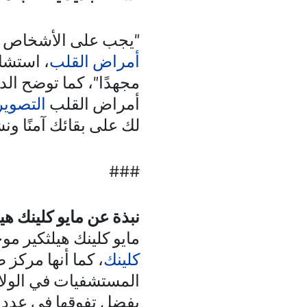
"يجب على الأشخاص ا
أمراض القلب
، استشا
مجهدًا"، كما توضح ال
أمراض القلب
التصوير
لك على بقائك آمنًا ونش
###
نبذة عن مايو كلينك هيل
مايو كلينك هيلثكير 
كلينك
، كما أنها مركز
المستشفيات في الولاي
بفضل تفوقها في عدد 