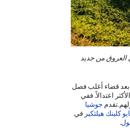
ي العروق من جديد
 بعد قضاء أغلب فصل
كثر اعتدالاً. ففي
لهم.تقدم
جوشيا
يو كلينك هيلثكير
في
ول
.