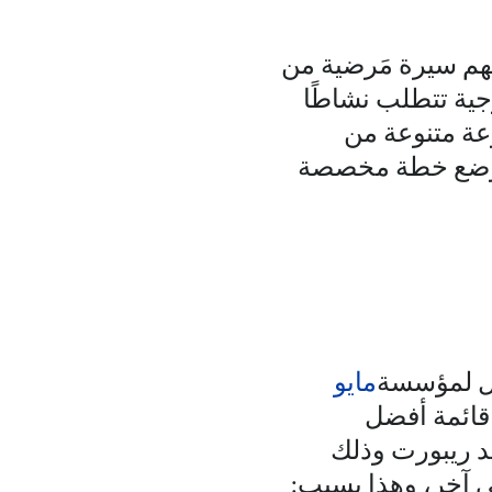
يهم سيرة مَرضية من
جية تتطلب نشاطًا
عة متنوعة من
 وضع خطة مخصصة
مل لمؤسسة
مايو
 قائمة أفضل
د ريبورت وذلك
 آخر، وهذا بسبب: