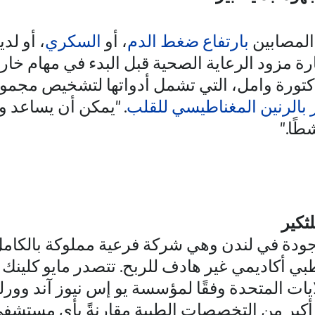
لمصابين
بارتفاع ضغط الدم
، أو
السكري
، أو لد
رة مزود الرعاية الصحية قبل البدء في مهام خار
دكتورة وامل، التي تشمل أدواتها لتشخيص مجمو
 بالرنين المغناطيسي للقلب
. "يمكن أن يساعد
طًا."
ثكير
موجودة في لندن وهي شركة فرعية مملوكة بالكا
 طبي أكاديمي غير هادف للربح. تتصدر مايو كلينك
ات المتحدة وفقًا لمؤسسة يو إس نيوز آند وورل
أكبر من التخصصات الطبية مقارنةً بأي مستشفى