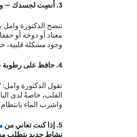
3. أنصِت لجسدك — ولا تتجاهل
تنصح الدكتورة وامل ب
معتاد أو دوخة أو خفقا
وجود مشكلة قلبية، خا
4. حافظ على رطوبة جسمك وارتدِ ملابس مناسبة للجو.
تقول الدكتورة وامل: 
القلب، خاصةً لدى البال
واشرب الماء بانتظام،
5. إذا كنت تعاني من
م
نشاط جديد يتطلب مجهودً