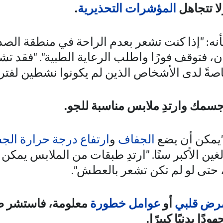
المؤشرات التحذيرية
.
أنه: "إذا كنت تشعر بعدم الراحة في منطقة الص
ن، فتوقف فورًا واطلب الرعاية الطبية". "فقد ت
صةً لدى الأشخاص الذين لم يكونوا نشطين لفترة
"يمكن أن يضع
الجفاف
و
ارتفاع درجة حرارة الج
غين الأكبر سنًا. "ارتدِ طبقات من الملابس يمكن خ
 حتى لو لم تكن تشعر بالعطش".
رض قلبي
أو
عوامل خطورة
معلومة، فاستشر طب
ا بدنيًا كبيرًا.