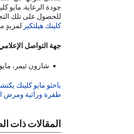
جودة الرعاية. مايو كل
للحصول على تلك التجر
كلينك هيلثكير
لمزيدٍ م
جهة التواصل الإعلامي
شارون ثيمر، مايو 
باحثو مايو كلينك يكتش
طفرة وراثية ومرض ال
المقالات ذات ال