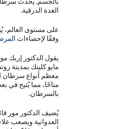
الغدة الدرقية.
على مستوى العالم، يُ
وفقًا لإحصاءات
المرص
يقول الدكتور إريك م
مايو كلينك بمدينة رو
معظم أنواع سرطان الغد
متاحًا، مما يُتيح في 
بالسرطان.
يُضيف الدكتور مور قائ
العدوانية ويصعب علاجها