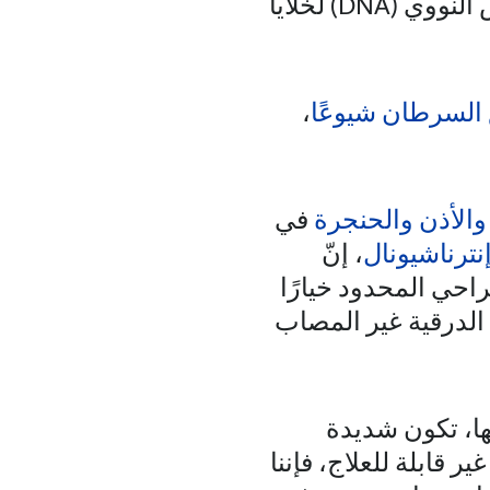
بالجسم. يحدث سرطان الغدة الدرقية عندما تطرأ تغييرات في الحمض النووي (DNA) لخلايا
ع السرطان شيوعًا
،
الأذن والحنجرة
في
إنترناشيونال
، إنّ
احي المحدود خيارًا
 الدرقية غير المصاب
ها، تكون شديدة
ر قابلة للعلاج، فإننا