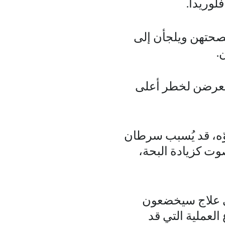
فلوريدا.
بصحتهن ويلجأن إلى
.
ا يتعرضن لخطر أعلى
وّه، قد يُسبب سرطان
وت كزيادة البحة،
ى علاج سيخضعون
 العملية التي قد