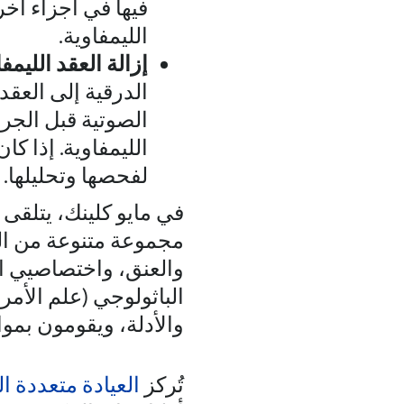
فيها في أجزاء أخ
الليمفاوية.
إزالة العقد الليمف
الدرقية إلى العق
الصوتية قبل الجر
الليمفاوية. إذا ك
لفحصها وتحليلها.
في مايو كلينك، يتلقى
مجموعة متنوعة من ال
والعنق، واختصاصيي ال
الباثولوجي (علم الأم
والأدلة، ويقومون بمو
تُركز
العيادة متعددة 