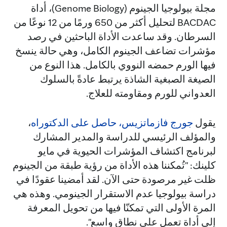
مجلة بيولوجيا الجينوم (Genome Biology)، أداة
BACDAC لتحليل أكثر من 650 ورمًا من 12 نوعًا من
السرطان. وقد ساعدت الأداة الباحثين في رصد
مؤشرات تضاعف الجينوم الكامل، وهي حالة ينسخ
فيها الورم حمضه النووي بالكامل. هذا النوع من
الصيغة الصبغية الشاذة يرتبط عادةً بالسلوك
العدواني للورم ومقاومته للعلاج.
يقول
جورج فازماتزيس، حاصل على الدكتوراه
،
والمؤلف الرئيسي للدراسة والمدير المشارك
لبرنامج اكتشاف المؤشرات الحيوية في مايو
كلينك: "تُمكننا هذه الأداة من رؤية طبقة من الجينوم
ظلت غير مرصودة حتى الآن. لقد أمضينا عقودًا في
دراسة بيولوجيا عدم الاستقرار الجينومي. وهذه هي
المرة الأولى التي تمكنّا فيها من تحويل المعرفة
إلى أداة تعمل على نطاق واسع".