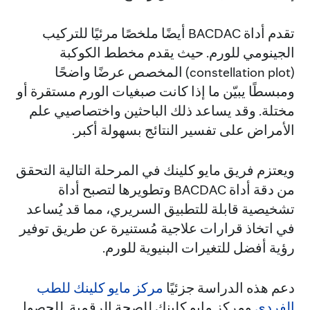
تقدم أداة BACDAC أيضًا ملخصًا مرئيًا للتركيب
الجينومي للورم. حيث يقدم مخطط الكوكبة
(constellation plot) المخصص عرضًا واضحًا
ومبسطًا يبيّن ما إذا كانت صبغيات الورم مستقرة أو
مختلة. وقد يساعد ذلك الباحثين واختصاصيي علم
الأمراض على تفسير النتائج بسهولة أكبر.
ويعتزم فريق مايو كلينك في المرحلة التالية التحقق
من دقة أداة BACDAC وتطويرها لتصبح أداة
تشخيصية قابلة للتطبيق السريري، مما قد يُساعد
في اتخاذ قرارات علاجية مُستنيرة عن طريق توفير
رؤية أفضل للتغيرات البنيوية للورم.
دعم هذه الدراسة جزئيًا
مركز مايو كلينك للطب
الفردي
ومركز مايو كلينك للصحة الرقمية. للحصول