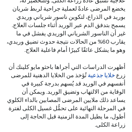
علاجية تسبق عادةً زراعة الكلى. وللتحضير له،
يخضع المرضى عادةً لعملية جراحية لربط شريان
بوريد في الذراع، لتكوين ناسور شرياني وريدي
يسمح بتدفق الدم عبر الوريد أثناء جلسات العلاج.
غير أن الناسور الشرياني الوريدي يفشل في ما
يقارب 60% من الحالات نتيجة حدوث تضيق وريدي،
وهو ما يشكل عائقًا كبيرًا أمام فاعلية العلاج.
أظهرت الدراسات التي أجراها باحثو مايو كلينك أن
زرع
خلايا جذعية
تُؤخذ من الخلايا الدهنية للمرضى
أنفسهم في الوريد قد يُسهم بدرجة كبيرة في
الوقاية من الالتهاب وتضيق الوريد. ويمكن أن
يساعد ذلك ملايين المرضى المصابين بالداء الكلوي
في المرحلة النهائية على تحمُّل غسيل الكلى لفترة
أطول، ما يطيل المدة الزمنية قبل الحاجة إلى
زراعة الكلى.