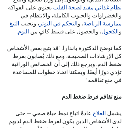
نظام غذائي مفيد لصحة القلب
يحتوي على الفواكه
والخضراوات والحبوب الكاملة، والانتظام في
ممارسة الرياضة
، و
التحكم في التوتر
، وتجنب
التبغ
و
الكحول
، والحصول على قسط كافٍ من
النوم
.
كما توضح الدكتورة باندارا: "قد يتبع بعض الأشخاص
كل الإرشادات الصحيحة، ومع ذلك يُصابون بفرط
ضغط الدم. ويرجع ذلك إلى أن الخصائص الوراثية
تؤدي دورًا أيضًا. ويمكننا اتخاذ خطوات للمساعدة
في منع تفاقمه."
منع تفاقم فرط ضغط الدم
يشمل
العلاج
عادةً اتباع نمط حياة صحي — حتى
لدى الأشخاص الذين يكون لفرط ضغط الدم لديهم