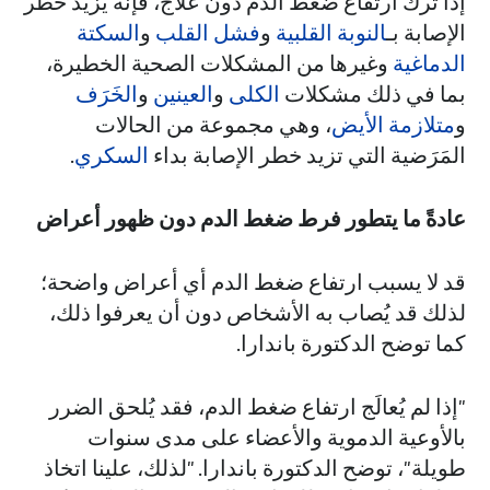
إذا تُرك ارتفاع ضغط الدم دون علاج، فإنه يزيد خطر
الإصابة بـ
النوبة القلبية
و
فشل القلب
و
السكتة
الدماغية
وغيرها من المشكلات الصحية الخطيرة،
بما في ذلك مشكلات
الكلى
و
العينين
و
الخَرَف
و
متلازمة الأيض
، وهي مجموعة من الحالات
المَرَضية التي تزيد خطر الإصابة بداء
السكري
.
عادةً ما يتطور فرط ضغط الدم دون ظهور أعراض
قد لا يسبب ارتفاع ضغط الدم أي أعراض واضحة؛
لذلك قد يُصاب به الأشخاص دون أن يعرفوا ذلك،
كما توضح الدكتورة باندارا.
"إذا لم يُعالَج ارتفاع ضغط الدم، فقد يُلحق الضرر
بالأوعية الدموية والأعضاء على مدى سنوات
طويلة"، توضح الدكتورة باندارا. "لذلك، علينا اتخاذ