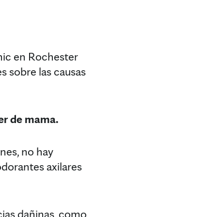
nic en Rochester
es sobre las causas
cer de mama.
ones, no hay
odorantes axilares
cias dañinas, como