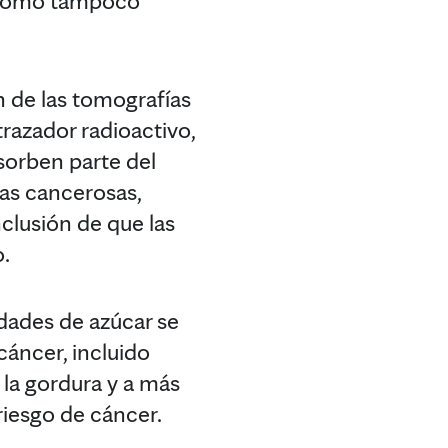
í como tampoco
n de las tomografías
razador radioactivo,
bsorben parte del
las cancerosas,
clusión de que las
o.
dades de azúcar se
cáncer, incluido
la gordura y a más
riesgo de cáncer.