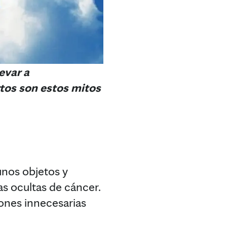
evar a
rtos son estos mitos
unos objetos y
as ocultas de cáncer.
ones innecesarias