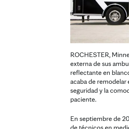
ROCHESTER, Minnesot
externa de sus ambula
reflectante en blanc
acaba de remodelar e
seguridad y la comod
paciente.
En septiembre de 201
de técnicos en medi