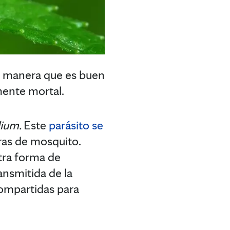
de manera que es buen
ente mortal.
ium.
Este
parásito se
ras de mosquito.
otra forma de
ansmitida de la
 compartidas para