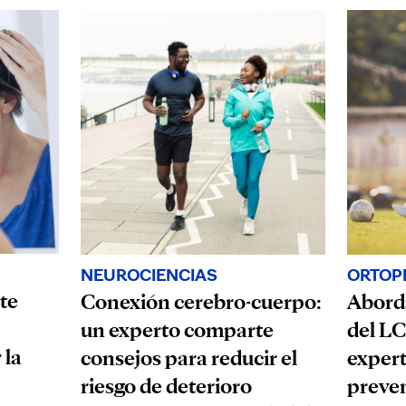
NEUROCIENCIAS
ORTOP
te
Conexión cerebro-cuerpo:
Aborda
un experto comparte
del LC
 la
consejos para reducir el
expert
riesgo de deterioro
preven