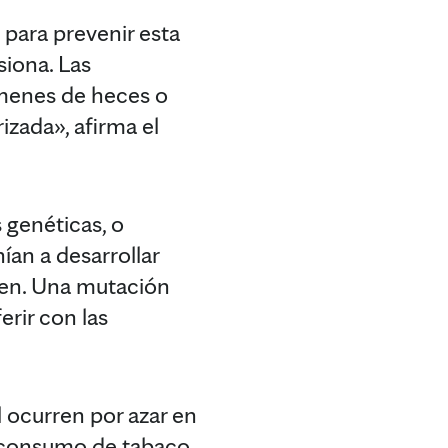
para prevenir esta
iona. Las
menes de heces o
zada», afirma el
 genéticas, o
ían a desarrollar
gen. Una mutación
rir con las
 ocurren por azar en
o consumo de tabaco