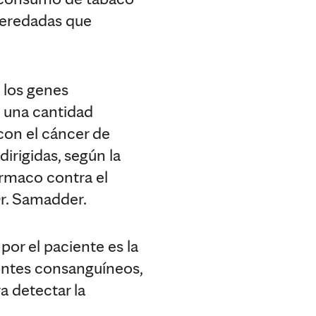
 heredadas que
 los genes
 una cantidad
con el cáncer de
irigidas, según la
ármaco contra el
Dr. Samadder.
or el paciente es la
ientes consanguíneos,
a detectar la