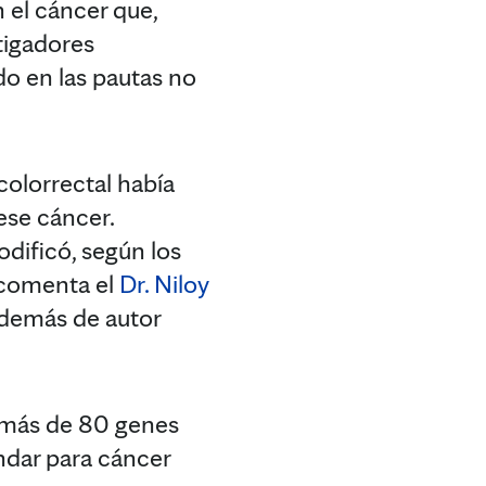
 el cáncer que,
tigadores
do en las pautas no
colorrectal había
ese cáncer.
dificó, según los
 comenta el
Dr. Niloy
además de autor
ó más de 80 genes
ndar para cáncer