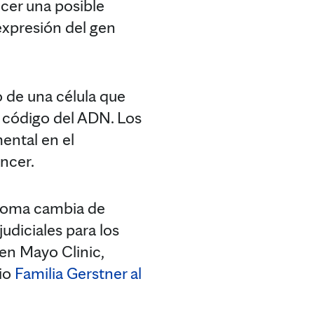
cer una posible
expresión del gen
o de una célula que
l código del ADN. Los
ental en el
áncer.
enoma cambia de
udiciales para los
 en Mayo Clinic,
mio
Familia Gerstner al