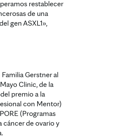
speramos restablecer
ancerosas de una
 del gen ASXL1»,
 Familia Gerstner al
Mayo Clinic, de la
del premio a la
fesional con Mentor)
l SPORE (Programas
a cáncer de ovario y
a.