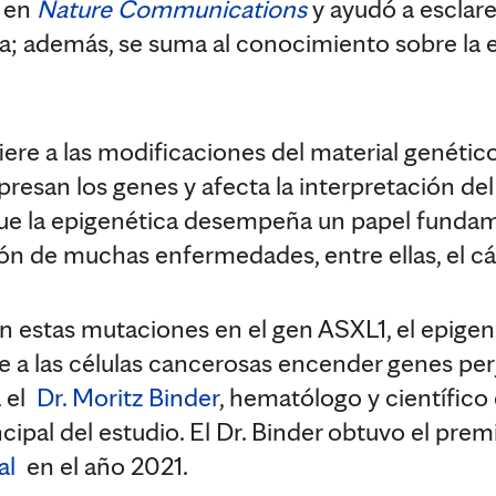
ó en
Nature Communications
y ayudó a esclare
ca; además, se suma al conocimiento sobre la 
iere a las modificaciones del material genétic
resan los genes y afecta la interpretación de
ue la epigenética desempeña un papel fundam
ión de muchas enfermedades, entre ellas, el c
on estas mutaciones en el gen ASXL1, el epig
e a las células cancerosas encender genes perj
a el
Dr. Moritz Binder
, hematólogo y científico
cipal del estudio. El Dr. Binder obtuvo el pre
al
en el año 2021.