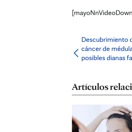
[mayoNnVideoDown
Descubrimiento d
cáncer de médula
posibles dianas 
Artículos rela