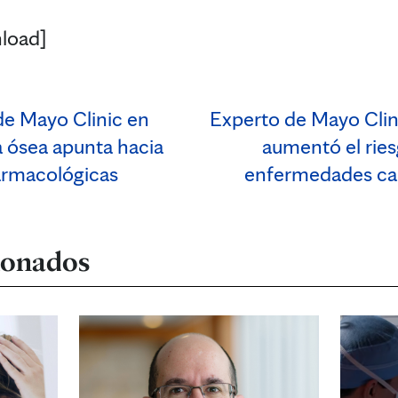
load]
e Mayo Clinic en
Experto de Mayo Clin
 ósea apunta hacia
aumentó el rie
farmacológicas
enfermedades car
cionados