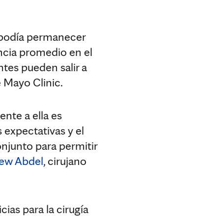
a podía permanecer
ncia promedio en el
ntes pueden salir a
e Mayo Clinic.
nte a ella es
s expectativas y el
onjunto para permitir
hew Abdel
, cirujano
cias para la cirugía