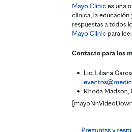
Mayo Clinic
es una or
clínica, la educación
respuestas a todos lo
Mayo Clinic
para lee
Contacto para los 
Lic. Liliana Gar
eventos@medica
Rhoda Madson, C
[mayoNnVideoDown
Preguntas y respu