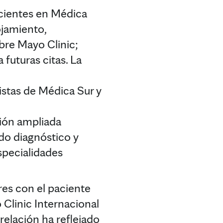
acientes en Médica
lojamiento,
bre Mayo Clinic;
 futuras citas. La
stas de Médica Sur y
ión ampliada
do diagnóstico y
specialidades
res con el paciente
 Clinic Internacional
relación ha reflejado