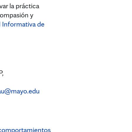
ar la práctica
 compasión y
 Informativa de
P,
au@mayo.edu
 comportamientos