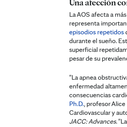
Una afección c
La AOS afecta a más
representa important
episodios repetidos
d
durante el sueño. Es
superficial repetida
pesar de su prevalen
"La apnea obstructiv
enfermedad altamen
consecuencias cardio
Ph.D.
, profesor Alic
Cardiovascular y aut
JACC: Advances
. "L