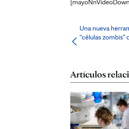
[mayoNnVideoDown
Una nueva herram
“células zombis” 
Artículos rela