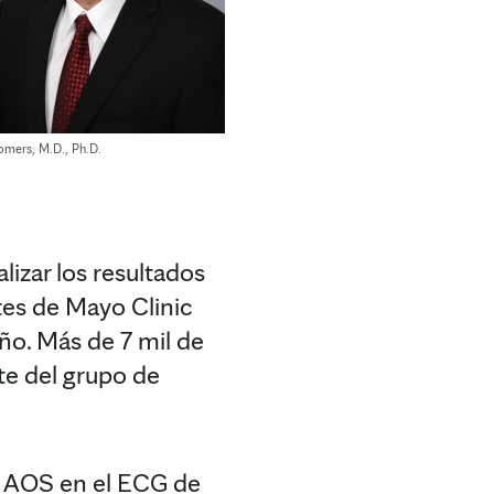
omers, M.D., Ph.D.
lizar los resultados
tes de Mayo Clinic
ño. Más de 7 mil de
te del grupo de
la AOS en el ECG de