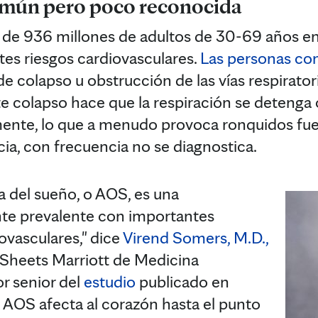
omún pero poco reconocida
 de 936 millones de adultos de 30-69 años e
es riesgos cardiovasculares.
Las personas co
e colapso u obstrucción de las vías respirator
te colapso hace que la respiración se detenga 
mente, lo que a menudo provoca ronquidos fuer
cia, con frecuencia no se diagnostica.
a del sueño, o AOS, es una
te prevalente con importantes
vasculares," dice
Virend Somers, M.D.,
e Sheets Marriott de Medicina
or senior del
estudio
publicado en
a AOS afecta al corazón hasta el punto