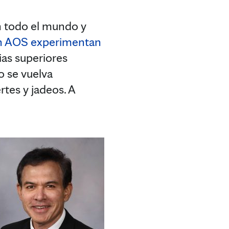
n todo el mundo y
n AOS experimentan
ias superiores
o se vuelva
tes y jadeos. A