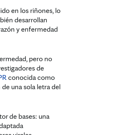
do en los riñones, lo
bién desarrollan
orazón y enfermedad
nfermedad, pero no
vestigadores de
SPR
conocida como
de una sola letra del
tor de bases: una
adaptada
res virales