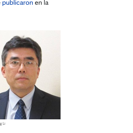
e
publicaron
en la
g Li