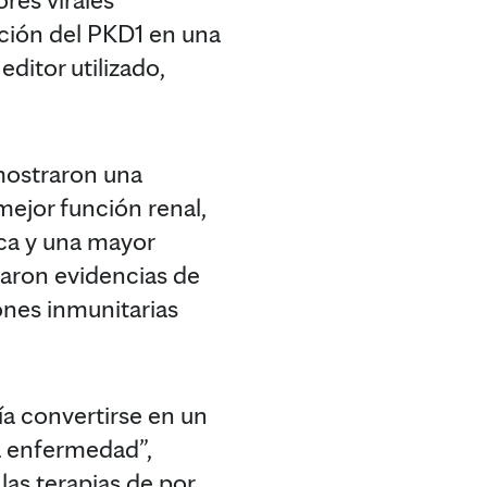
ación del PKD1 en una
editor utilizado,
mostraron una
mejor función renal,
ca y una mayor
raron evidencias de
iones inmunitarias
ía convertirse en un
a enfermedad”,
 las terapias de por