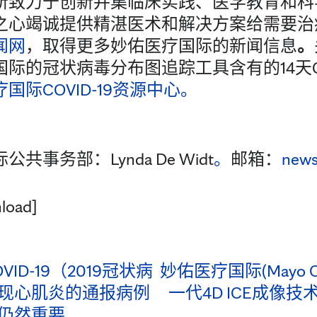
所致力于创新并集临床实践、医学教育和科
之心竭诚提供精湛医术和解决方案给需要治
闻网
，取得更多妙佑医疗国际的新闻信息
。
际的冠状病毒分布图追踪工具含有的14天COV
国际COVID-19资源中心。
事务部：Lynda De Widt
。
邮箱：
new
load]
ID-19（2019冠状病
妙佑医疗国际(Mayo C
现心肌炎的通报病例
一代4D ICE成像
仍然重要