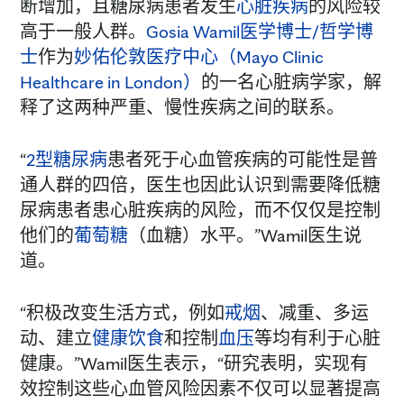
断增加，且糖尿病患者发生
心脏疾病
的风险较
高于一般人群。
Gosia Wamil医学博士/哲学博
士
作为
妙佑伦敦医疗中心（Mayo Clinic
Healthcare in London）
的一名心脏病学家，解
释了这两种严重、慢性疾病之间的联系。
“
2型糖尿病
患者死于心血管疾病的可能性是普
通人群的四倍，医生也因此认识到需要降低糖
尿病患者患心脏疾病的风险，而不仅仅是控制
他们的
葡萄糖
（血糖）水平。”Wamil医生说
道。
“积极改变生活方式，例如
戒烟
、减重、多运
动、建立
健康饮食
和控制
血压
等均有利于心脏
健康。”Wamil医生表示，“研究表明，实现有
效控制这些心血管风险因素不仅可以显著提高