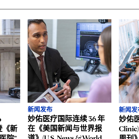
新闻发布
新闻发
妙佑医疗国际连续 36 年
o
妙佑医
在《美国新闻与世界报
荣登《新
Clin
道》(U.S. News & World
医院”
周刊