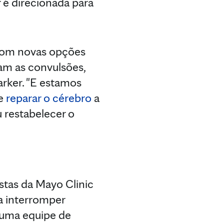
r é direcionada para
com novas opções
sam as convulsões,
rker. "E estamos
 e
reparar o cérebro
a
u restabelecer o
stas da Mayo Clinic
a interromper
, uma equipe de