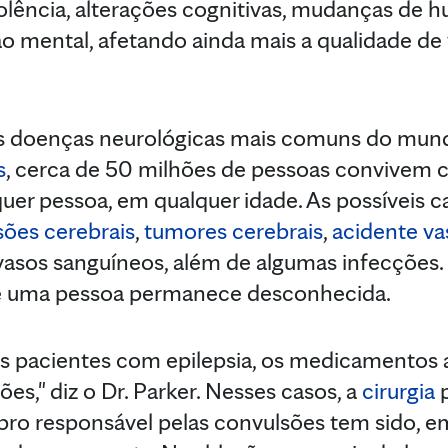
olência, alterações cognitivas, mudanças de 
 mental, afetando ainda mais a qualidade de vi
as doenças neurológicas mais comuns do mu
s
, cerca de 50 milhões de pessoas convivem 
quer pessoa, em qualquer idade. As possíveis 
sões cerebrais
,
tumores cerebrais
,
acidente va
asos sanguíneos, além de algumas infecções. 
de uma pessoa permanece desconhecida.
s pacientes com epilepsia, os medicamentos
es," diz o Dr. Parker. Nesses casos, a
cirurgia
p
bro responsável pelas convulsões tem sido, em