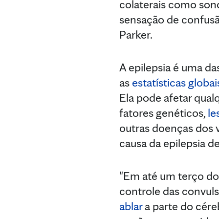
colaterais como son
sensação de confusão
Parker.
A epilepsia é uma d
as
estatísticas globai
Ela pode afetar qual
fatores genéticos,
le
outras doenças dos v
causa da epilepsia 
"Em até um terço do
controle das convulsõ
ablar
a parte do cére