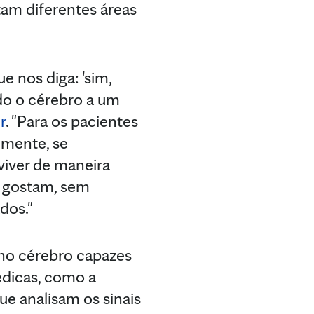
tam diferentes áreas
e nos diga: 'sim,
do o cérebro a um
r
. "Para os pacientes
lmente, se
 viver de maneira
ue gostam, sem
dos."
 no cérebro capazes
édicas, como a
ue analisam os sinais