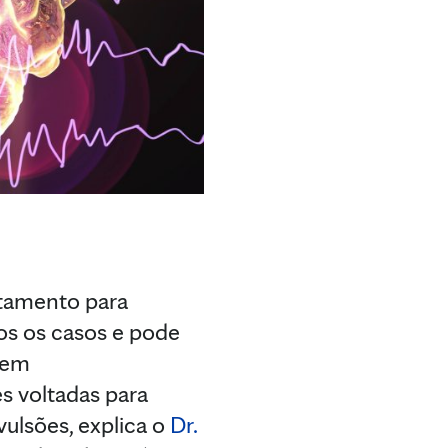
tamento para
os os casos e pode
u em
s voltadas para
vulsões, explica o
Dr.