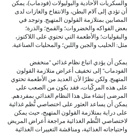
والسكريات الأحادية والبوليولات (فودماب)، يمكن
أن تؤدي إلى آلام البطن، والانتفاخ والغازات لدى
المصابين بمتلازمة القولون المتهيج. وتوجد في
بعض الفواكه والخضروات؛ والقمح؛ والذرة؛
والبقوليات؛ والأطعمة التي تحتوي على اللاكتوز،
مثل: الحليب والجبن واللبن؛ والمحليات الصناعية.
يمكن أن يؤدي اتباع نظام غذائي "منخفض
الفودماب" إلى تخفيف أعراض متلازمة القولون
المتهيج. ولكن نظرًا لأن العديد من الأطعمة تحتوي
على هذه المركّبات، فقد يكون من الصعب على
المرضى إنشاء مثل هذا النظام الغذائي بمفردهم.
يمكن أن يساعد العثور على اختصاصي نُّظم غذائية
على دراية بمتلازمة القولون المتهيج، حيث يمكن
لاختصاصي النُّظم الغذائية مراجعة أعراض المريض
واحتياجاته الغذائية، ومناقشة التغييرات الغذائية