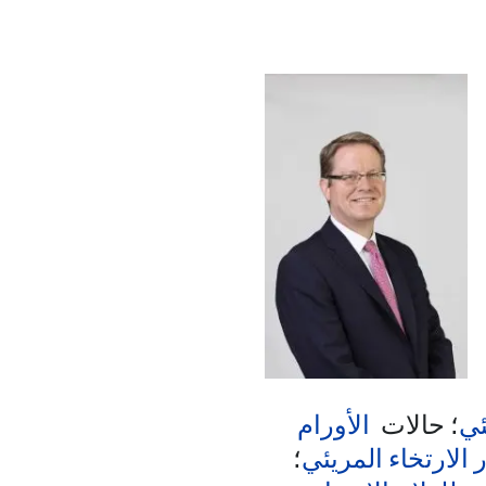
لدكتور جيمس إيست
ئي
؛ حالات
الأورام
 الارتخاء المريئي
؛