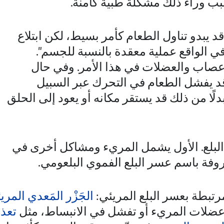
ب وراء ذلك مشكلةً طبيةً كامنةً.
ا
د يبدو تناول الطعام كأمر بسيط، لكن ابتلاع
 الواقع عملية معقدة بالنسبة للجسم".
عصاب والعضلات في هذا الأمر. وفي حال
 يفشل الطعام في التحرك عبر السبيل
لًا من ذلك قد يستقر مكانه أو يعود إلى الحلق
لبلع. الأول يشمل المريء ومشاكل أخرى في
فة باسم عسر البلع الفموي البلعومي.
رتبطة بعسر البلع المريئي:
الجَزْر المَعدي المري
عضلات المريء أو تفشل في الانبساط، مثل
تعذر