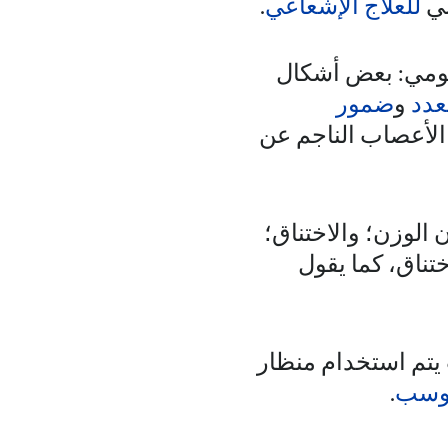
بي
للعلاج الإشعاعي
.
لعومي: بعض أشكال
عدد
و
ضمور
الأعصاب الناجم عن
 الوزن؛ والاختناق؛
تناق، كما يقول
يتم استخدام منظار
حوسب
.