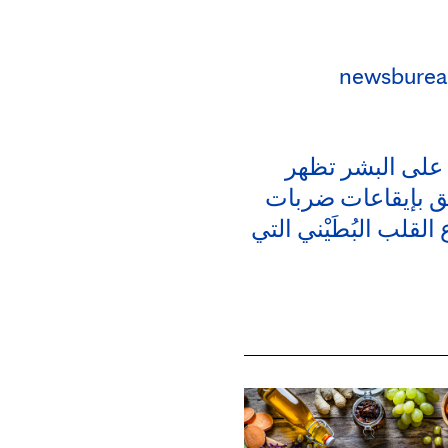
newsbure
ة على البشر تظهر
علق بإيقاعات ضربات
لقلب البُطَيْني التي