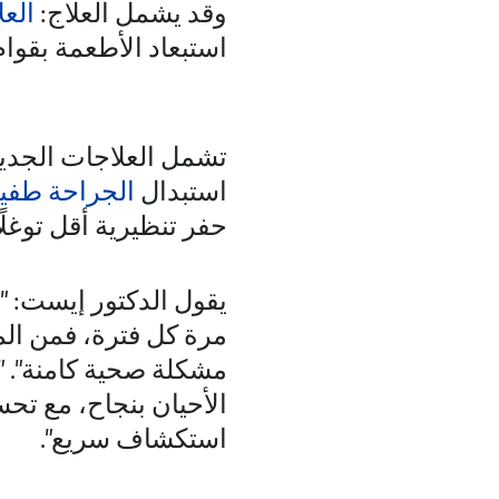
وقد يشمل العلاج:
العل
استبعاد الأطعمة بقوام
تشمل العلاجات الجديدة POEM
استبدال
الجراحة طفيف
حفر تنظيرية أقل توغلًا
يقول الدكتور إيست: "
مرة كل فترة، فمن ال
مشكلة صحية كامنة". "
الأحيان بنجاح، مع تحس
استكشاف سريع".