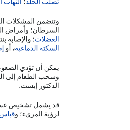
تصلب الجلد
؛
التهاب ا
وتتضمن المشكلات الصح
السرطان؛ وأمراض ال
العضلات
؛ والإصابة ب
السكتة الدماغية
،
أو
إص
يمكن أن تؤدي الصعوبة 
وسحب الطعام إلى الرئ
الدكتور إيست.
قد يشمل تشخيص عسر ا
لرؤية المريء؛ و
قياس