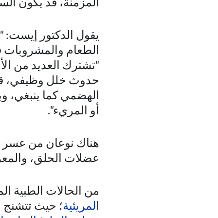
المزمنة، قد يكون السب
يقول الدكتور إيست: "ق
الطعام والمشروبات في
"تشترك العديد من الأ
حدوث خلل وظيفي، قد
الهضمي كما ينبغي، وبد
أو المريء".
هناك نوعان من عسر ا
عضلات الحلق، والمعرو
من الحالات الطبية الم
المريئية
؛ حيث تتشنج 