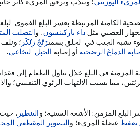
لمريء اليوزيني
؛ وتندّب وترقق المريء كأثر جان
ية الكامنة المرتبطة بعسر البلع الفموي الب
جهاز العصبي مثل
داء باركينسون
، و
التصلب المت
نتوء يشبه الجيب في الحلق يسمى
رَتْجُ زِنْكَر
؛ وتلف 
ابة الدماغ الرضحية
أو إصابة
الحبل النخاعي
.
المزمنة في البلع خلال تناول الطعام إلى فقدان
تين، مما يسبب الالتهاب الرئوي التنفسي؛ والاخ
لبلع المزمن: الأشعة السينية؛ و
التنظير
، حيث 
 ضغط
عضلة المريء؛ و
التصوير المقطعي الم