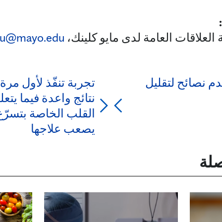
العلاقات العامة لدى مايو كلينك،
au@mayo.edu
دم نصائح لتقليل
تجربة تنفّذ لأول مر
نتائج واعدة فيما يت
القلب الخاصة بتسرّع ا
يصعب علاجها
صلة