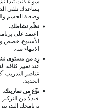
سواءً كنت تبدأ نش
يساعدك تلقي الد
وضعية الجسم وال
نظّم نشاطك.
اعتمد على برنامج
الأسبوع. خصص وقتً
الانتهاء منه.
زِد من مستوى نشا
عند تغيير كثافة ا
الجديد.
نوِّع من تمارينك
.
فبدلًا من التركيز
برنامجك التدريبي.