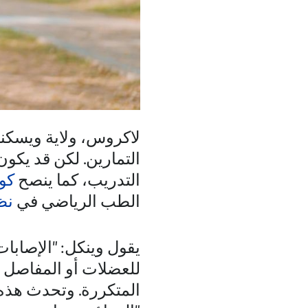
لاكروس، ولاية ويسكن
التمارين. لكن قد يكون
التدريب، كما ينصح
كو
الطب الرياضي في
نظ
يقول وينكل: "الإصابات
للعضلات أو المفاصل أ
المتكررة. وتحدث هذه 