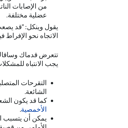
من الإصابات الن
عضلية مختلفة.
يقول وينكل: "قد يصعب
الاتجاه نحو الإفراط فيه
تتعرض قدماك وساقاك 
يجب الانتباه للمشكلات 
التقرحات المتصل
الشائعة.
كما قد يكون الشعو
الأخمصية
.
يمكن أن يتسبب الت
الأمامي من قصبة 