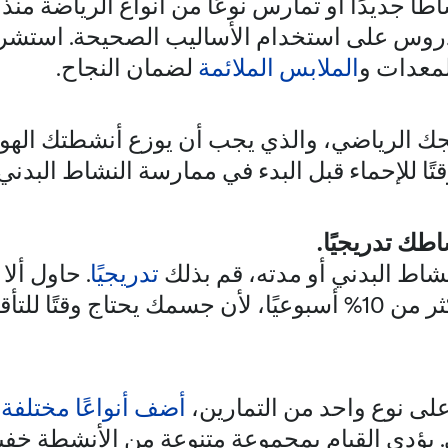
اطًا جديدًا أو تمارس نوعًا من أنواع الرياضة من
روس على استخدام الأساليب الصحيحة. استشر
معدات و
الملابس الملائمة
لضمان النجاح.
ك الرياضي، والذي يجب أن يوزع أنشطتك الهوا
ا للإحماء قبل البدء في ممارسة النشاط البدني، و
طك تدريجيًا.
لنشاط البدني أو مدته، قم بذلك
تدريجيًا
. حاول أل
عناصر التدريب أكثر من 10% أسبوعيًا، لأن جسمك يحتاج وقت
 على نوع واحد من التمارين،
أضف أنواعًا مختلفة 
 يؤدي القيام بمجموعة متنوعة من الأنشطة خفيفة