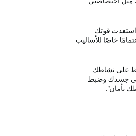
، مثل اختصاصيي
 استعدت قوتك
مًا خاصًا للأساليب
فاظ على نشاطك
 إلى جسدك وضبط
ك بأمان".