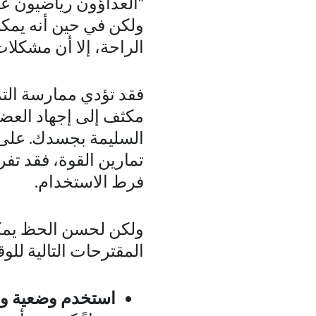
"العداؤون رياضيون عن
ولكن في حين أنه يمك
الراحة، إلا أن مشكلا
فقد تؤدي ممارسة التم
مكثف إلى إجهاد العضل
السليمة بجسدك. على س
تمارين القوة، فقد ت
فرط الاستخدام.
ولكن لحسن الحظ يمكن
المقترحات التالية للوقا
استخدم وضعية وم