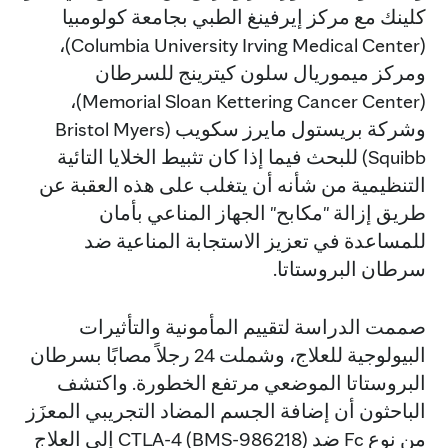
كلينك مع مركز إيرفينغ الطبي بجامعة كولومبيا
(Columbia University Irving Medical Center)،
ومركز ميموريال سلون كيترينج للسرطان
(Memorial Sloan Kettering Cancer Center)،
وشركة بريستول مايرز سكويب (Bristol Myers
Squibb) للبحث فيما إذا كان تثبيط الخلايا التائية
التنظيمية من شأنه أن يتغلب على هذه العقبة عن
طريق إزالة "مكابح" الجهاز المناعي بأمان
للمساعدة في تعزيز الاستجابة المناعية ضد
سرطان البروستاتا.
صممت الدراسة لتقييم المأمونية والتأثيرات
البيولوجية للعلاج، وشملت 24 رجلاً مصابًا بسرطان
البروستاتا الموضعي مرتفع الخطورة. واكتشف
الباحثون أن إضافة الجسم المضاد التجريبي المعزَز
من نوع Fc ضد CTLA-4 (BMS-986218) إلى العلاج