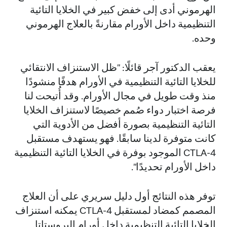
الهرموني أدى إلى خفض كبير في الخلايا التائية
التنظيمية داخل الأورام مقارنةً بالعلاج الهرموني
وحده.
يعقب الدكتور آجر قائلًا: "ظل الاستنزاف الانتقائي
للخلايا التائية التنظيمية في الأورام هدفًا منشودًا
منذ وقت طويل في مجال الأورام. وقد أُتيحت لنا
فرصة اختبار دواء صُمم خصيصًا لاستنزاف الخلايا
التائية التنظيمية بصورة أفضل من الأدوية التي
كانت متوفرة لدينا سابقًا. فهو يستهدف مستقبل
CTLA-4 الموجود بوفرة في الخلايا التائية التنظيمية
داخل الأورام تحديدًا".
توفر هذه النتائج أول دليل سريري على أن العلاج
المصمم كمضاد لمستقبل CTLA-4 يمكنه استنزاف
الخلايا التائية التنظيمية داخل أورام البروستاتا.