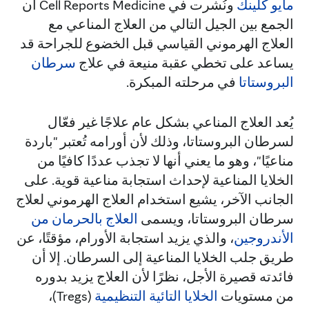
مايو كلينك
ونُشرت في Cell Reports Medicine أن
الجمع بين الجيل التالي من العلاج المناعي مع
العلاج الهرموني القياسي قبل الخضوع للجراحة قد
يساعد على تخطي عقبة منيعة في علاج
سرطان
البروستاتا
في مرحلته المبكرة.
يُعد العلاج المناعي بشكل عام علاجًا غير فعّال
لسرطان البروستاتا، وذلك لأن أورامه تُعتبر "باردة
مناعيًا"، وهو ما يعني أنها لا تجذب عددًا كافيًا من
الخلايا المناعية لإحداث استجابة مناعية قوية. على
الجانب الآخر، يشيع استخدام العلاج الهرموني لعلاج
سرطان البروستاتا، ويسمى
العلاج بالحرمان من
الأندروجين
، والذي يزيد استجابة الأورام، مؤقتًا، عن
طريق جلب الخلايا المناعية إلى السرطان. إلا أن
فائدته قصيرة الأجل، نظرًا لأن العلاج يزيد بدوره
من مستويات
الخلايا التائية التنظيمية
(Tregs)،