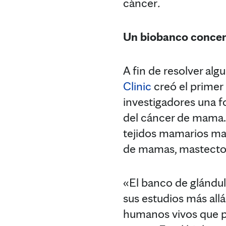
cáncer
.
Un biobanco concen
A fin de resolver al
Clinic
creó el primer
investigadores una fo
del cáncer de mama. 
tejidos mamarios mas
de mamas, mastectom
«El banco de glándul
sus estudios más allá
humanos vivos que p