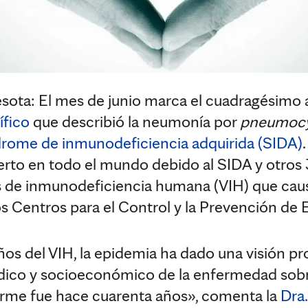
a: El mes de junio marca el cuadragésimo a
ífico
que describió la neumonía por
pneumocy
drome de inmunodeficiencia adquirida (SIDA)
to en todo el mundo debido al SIDA y otros 
us de inmunodeficiencia humana (VIH) que cau
s Centros para el Control y la Prevención de
ños del VIH, la epidemia ha dado una visión p
 médico y socioeconómico de la enfermedad so
forme fue hace cuarenta años», comenta la
Dra.