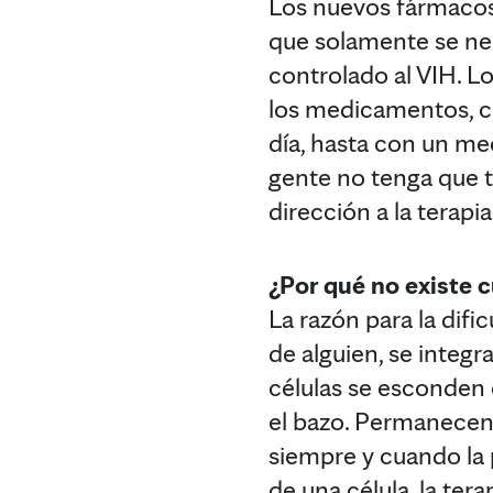
Los nuevos fármacos 
que solamente se ne
controlado al VIH. L
los medicamentos, co
día, hasta con un m
gente no tenga que t
dirección a la terapia
¿Por qué no existe c
La razón para la difi
de alguien, se integr
células se esconden e
el bazo. Permanecen 
siempre y cuando la p
de una célula, la ter