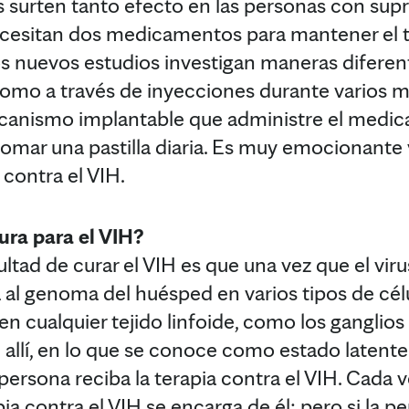
surten tanto efecto en las personas con supre
cesitan dos medicamentos para mantener el t
os nuevos estudios investigan maneras diferen
mo a través de inyecciones durante varios me
ecanismo implantable que administre el medic
omar una pastilla diaria. Es muy emocionante 
 contra el VIH.
ura para el VIH?
cultad de curar el VIH es que una vez que el vir
a al genoma del huésped en varios tipos de cél
n cualquier tejido linfoide, como los ganglios l
allí, en lo que se conoce como estado latente
ersona reciba la terapia contra el VIH. Cada ve
apia contra el VIH se encarga de él; pero si la 