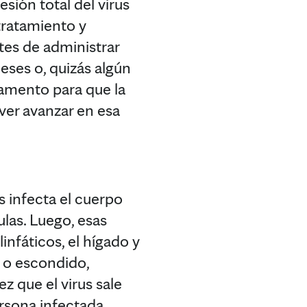
sión total del virus
ratamiento y
tes de administrar
ses o, quizás algún
amento para que la
ver avanzar en esa
us infecta el cuerpo
ulas. Luego, esas
infáticos, el hígado y
 o escondido,
z que el virus sale
persona infectada