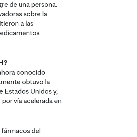
gre de una persona.
vadoras sobre la
tieron a las
 medicamentos
IH?
ahora conocido
amente obtuvo la
e Estados Unidos y,
 por vía acelerada en
s fármacos del