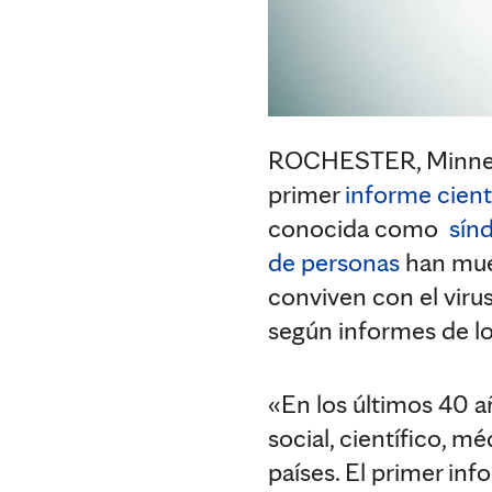
ROCHESTER, Minnesot
primer
informe cient
conocida como
sín
de personas
han muer
conviven con el vir
según informes de lo
«En los últimos 40 a
social, científico,
países. El primer in