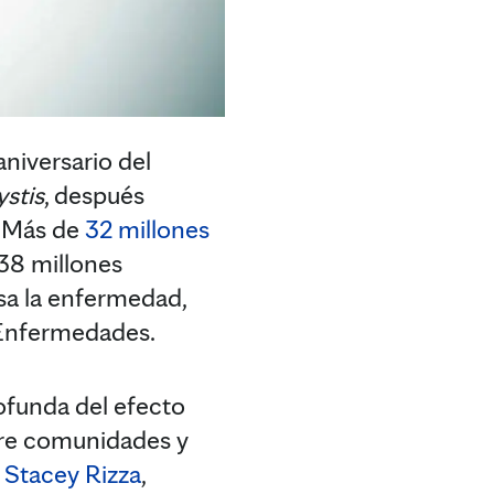
niversario del
stis
, después
. Más de
32 millones
38 millones
sa la enfermedad,
 Enfermedades.
rofunda del efecto
bre comunidades y
 Stacey Rizza
,