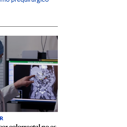
R
cer colorrectal no es