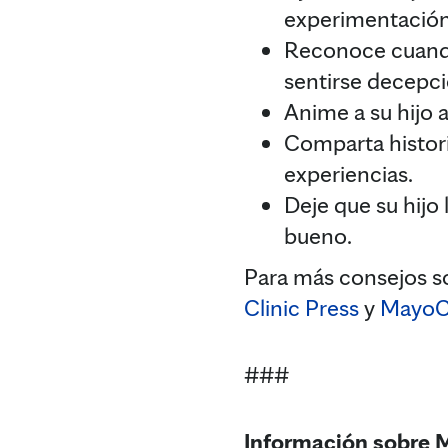
experimentación 
Reconoce cuando 
sentirse decepc
Anime a su hijo 
Comparta histori
experiencias.
Deje que su hijo 
bueno.
Para más consejos so
Clinic Press
y
MayoCl
###
Información sobre 