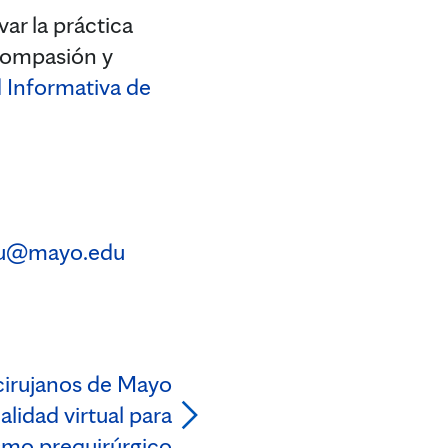
ar la práctica
 compasión y
 Informativa de
u@mayo.edu
cirujanos de Mayo
lidad virtual para
ismo prequirúrgico