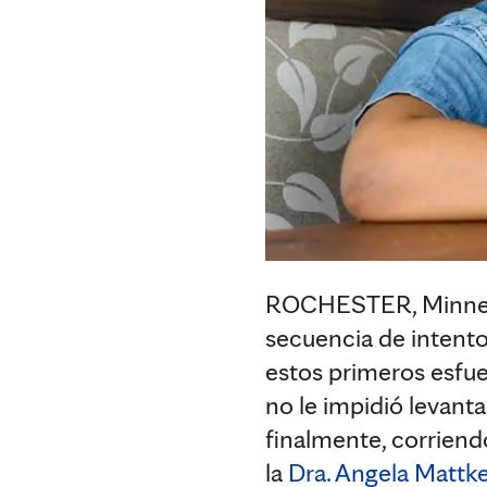
ROCHESTER, Minnesot
secuencia de intento
estos primeros esfu
no le impidió levant
finalmente, corriendo
la
Dra. Angela Mattk