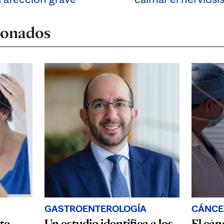
cionados
GASTROENTEROLOGÍA
CÁNCE
te
Un estudio identifica a los
El cán