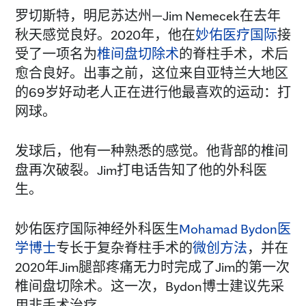
罗切斯特，明尼苏达州—Jim Nemecek在去年
秋天感觉良好。2020年，他在
妙佑医疗国际
接
受了一项名为
椎间盘切除术
的脊柱手术，术后
愈合良好。出事之前，这位来自亚特兰大地区
的69岁好动老人正在进行他最喜欢的运动：打
网球。
发球后，他有一种熟悉的感觉。他背部的椎间
盘再次破裂。Jim打电话告知了他的外科医
生。
妙佑医疗国际神经外科医生
Mohamad Bydon医
学博士
专长于复杂脊柱手术的
微创方法
，并在
2020年Jim腿部疼痛无力时完成了Jim的第一次
椎间盘切除术。这一次，Bydon博士建议先采
用非手术治疗。