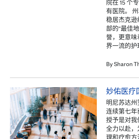
院在 15
有医院。 
稳居杰克逊
部的“最佳地
誉，更意味
界一流的护理
By
Sharon T
妙佑医疗国
明尼苏达州
连续第七年获
授予是对我
全力以赴，
理和疗愈方