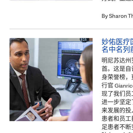
By
Sharon T
妙佑医疗国际
名中名列
明尼苏达州罗
首。这是自
身荣誉榜，
行官 Gia
现了我们员
进一步坚定
来发展的投
患者和员工
足患者不断