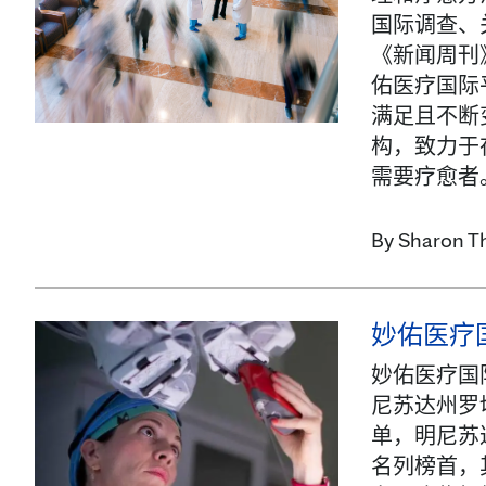
国际调查、
《新闻周刊
佑医疗国际
满足且不断
构，致力于
需要疗愈者
By
Sharon T
妙佑医疗国
妙佑医疗国
尼苏达州罗切
单，明尼苏达
名列榜首，