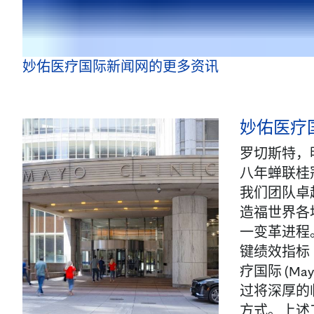
妙佑医疗国际新闻网的更多资讯
妙佑医疗国
罗切斯特，明
八年蝉联桂冠。
我们团队卓
造福世界各
一变革进程
键绩效指标（
疗国际 (M
过将深厚的临
方式。上述工作的