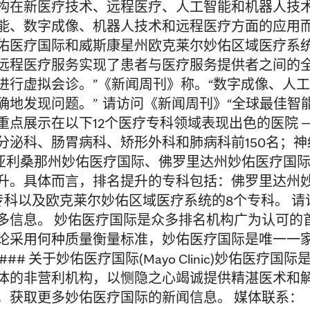
构在新医疗技术、远程医疗、人工智能和机器人技
能、数字成像、机器人技术和远程医疗方面的应用而
佑医疗国际和威斯康星州欧克莱尔妙佑区域医疗系统
远程医疗服务实现了患者与医疗服务提供者之间的全天候
进行虚拟会诊。”《新闻周刊》称。“数字成像、人
确地发现问题。” 请访问《新闻周刊》“全球最佳智
重点展示在以下12个医疗专科领域表现出色的医院 —
分泌科、肠胃病科、矫形外科和肺病科前150名；神
。 亚利桑那州妙佑医疗国际、佛罗里达州妙佑医疗国
升。具体而言，排名提升的专科包括：佛罗里达州妙
专科以及欧克莱尔妙佑区域医疗系统的8个专科。 请访
多信息。 妙佑医疗国际是众多排名机构广为认可的
论采用何种质量衡量标准，妙佑医疗国际是唯一一
### 关于妙佑医疗国际(Mayo Clinic)妙佑
体的非营利机构，以恻隐之心竭诚提供精湛医术和
，获取更多妙佑医疗国际的新闻信息。 媒体联系：