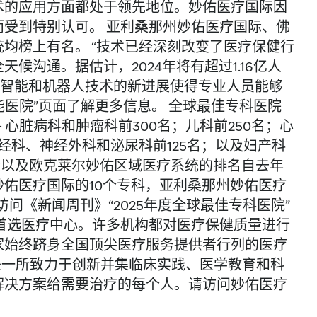
术的应用方面都处于领先地位。妙佑医疗国际因
受到特别认可。 亚利桑那州妙佑医疗国际、佛
均榜上有名。 “技术已经深刻改变了医疗保健行
沟通。据估计，2024年将有超过1.16亿人
工智能和机器人技术的新进展使得专业人员能够
能医院”页面了解更多信息。 全球最佳专科医院
 心脏病科和肿瘤科前300名；儿科前250名；心
经科、神经外科和泌尿科前125名；以及妇产科
际以及欧克莱尔妙佑区域医疗系统的排名自去年
佑医疗国际的10个专科，亚利桑那州妙佑医疗
问《新闻周刊》“2025年度全球最佳专科医院”
首选医疗中心。许多机构都对医疗保健质量进行
家始终跻身全国顶尖医疗服务提供者行列的医疗
医疗国际是一所致力于创新并集临床实践、医学教育和科
解决方案给需要治疗的每个人。请访问妙佑医疗