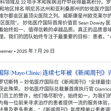
 个专科领域及 22 项手术和疾病治疗中获得最高积
州和地区排名 明尼苏达州和亚利桑那州的妙佑医疗
维尔都会区最顶尖医院之列。威斯康星州欧克莱尔
区医院”。 妙佑医疗国际首席价值官 Sean Dow
着始终如一、值得信赖的卓越品质。真正的品质意
。我们的团队始终专注于最重要的目标：患者。” ### 关
heimer
•
2025 年 7 月 29 日
际 (Mayo Clinic) 连续七年被《新闻周刊
罗切斯特 — 妙佑医疗国际在《新闻周刊》“全球最
此殊荣。 妙佑医疗国际总裁兼首席执行官 Gianrico
们员工的赞许，他们恪尽职守，始终如一，为我们
为每一位前来寻求治疗的患者提供一流的服务体验
法惠及更多患者。” 《新闻周刊》年度榜单以患者调查结