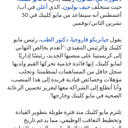
حيث ستخلُف
جيف بولتون
، الذي
أعلن
في آب/
أغسطس أنه سيتقاعد من مايو كلينك في 30
تشرين الثاني/نوفمبر.
يقول
جيانريكو فاروجيا، دكتور الطب
، رئيس مايو
كلينك والرئيس التنفيذي: "أتقدم بخالص التهاني
إلى كريستينا على منصبها الجديد، رئيسًا إداريًا
لمايو كلينك. إنها قائدة خدَمية تحركها القيم ولديها
سجل حافل من المساهمات لمنظمتنا. وتجلب
مؤهلات وخصائص قيادية فريدة إلى هذا المنصب،
وأنا أتطلع إلى الشراكة معها لتعزيز تحسين الرعاية
الصحية في مايو كلينك وخارجها".
تلتزم مايو كلينك منذ فترة طويلة بتطوير القيادة
وتخطيط التعاقب الوظيفي، مما يدعم تاريخ
المؤسسة في الانتقال السلس والمنسق للقيادة