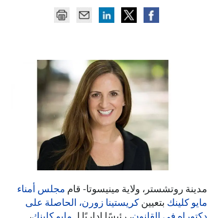
مدينة روتشستر، ولاية مينيسوتا- قام
مجلس أمناء
مايو كلينك
بتعيين
كريستينا زورن، الحاصلة على
دكتوراه في القانون
، رئيسًا إداريًا لـ
مايو كلينك
،