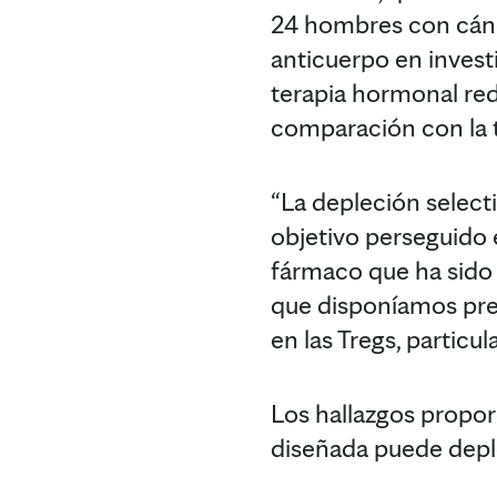
24 hombres con cánce
anticuerpo en inves
terapia hormonal redu
comparación con la t
“La depleción select
objetivo perseguido 
fármaco que ha sido 
que disponíamos prev
en las Tregs, particu
Los hallazgos propor
diseñada puede deple