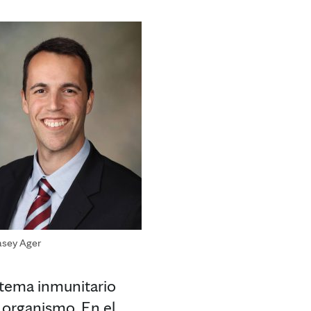
asey Ager
stema inmunitario
 organismo. En el