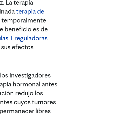
. La terapia
minada
terapia de
n temporalmente
se beneficio es de
ulas T reguladoras
 sus efectos
los investigadores
rapia hormonal antes
ación redujo los
ientes cuyos tumores
 permanecer libres