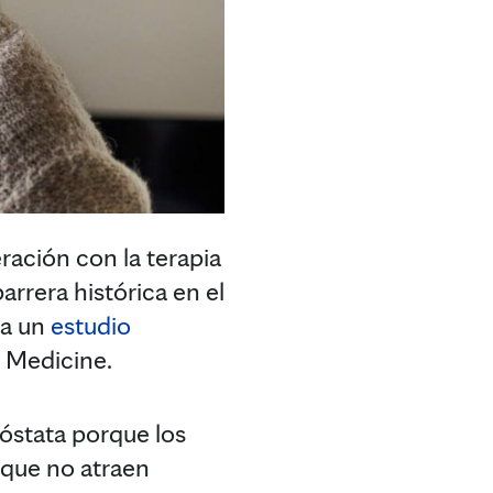
ción con la terapia
rrera histórica en el
ra un
estudio
s Medicine.
óstata porque los
 que no atraen