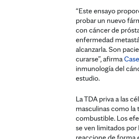
“Este ensayo propor
probar un nuevo fár
con cáncer de prósta
enfermedad metastási
alcanzarla. Son pac
curarse”, afirma
Case
inmunología del cánc
estudio.
La TDA priva a las c
masculinas como la t
combustible. Los efe
se ven limitados por
reaccione de forma e