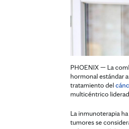
PHOENIX — La combin
hormonal estándar an
tratamiento del
cánc
multicéntrico lidera
La inmunoterapia ha 
tumores se considera