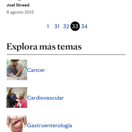
Joel Streed
6 agosto 2013
1
31
32
33
34
Explora más temas
Cancer
Cardiovascular
Gastroenterología