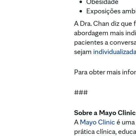
Obesidade
Exposições ambi
A Dra. Chan diz que 
abordagem mais indiv
pacientes a convers
sejam
individualizad
Para obter mais info
###
Sobre a Mayo Clinic
A
Mayo Clinic
é uma 
prática clínica, ed