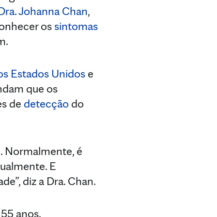
Dra. Johanna Chan
,
econhecer os
sintomas
m.
os Estados Unidos
e
dam que os
es de
detecção
do
. Normalmente, é
nualmente. E
de”, diz a Dra. Chan.
 55 anos.