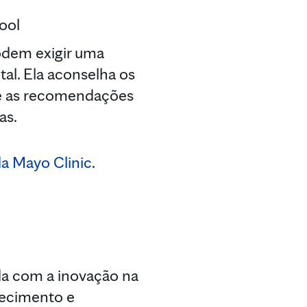
ool
podem exigir uma
al. Ela aconselha os
ue as recomendações
as.
a Mayo Clinic
.
da com a inovação na
hecimento e