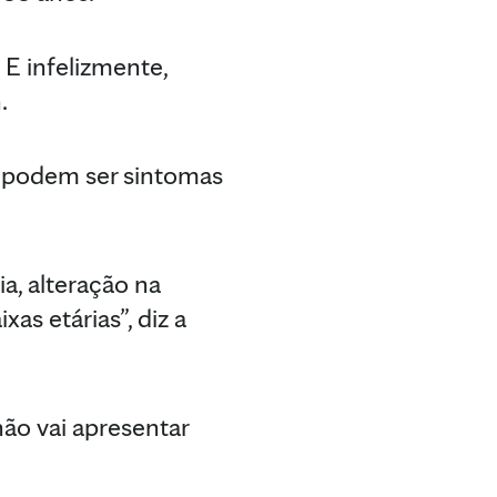
E infelizmente,
.
l podem ser sintomas
a, alteração na
as etárias”, diz a
ão vai apresentar