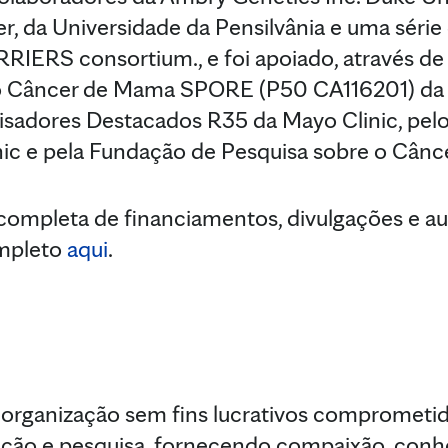
r, da Universidade da Pensilvânia e uma série
RIERS consortium., e foi apoiado, através de
do Câncer de Mama SPORE (P50 CA116201) da 
sadores Destacados R35 da Mayo Clinic, pel
inic e pela Fundação de Pesquisa sobre o Cân
 completa de financiamentos, divulgações e au
ompleto
aqui
.
organização sem fins lucrativos comprometi
ucação e pesquisa, fornecendo compaixão, con