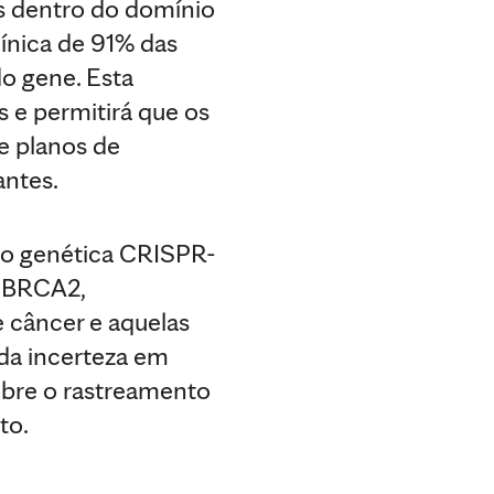
is dentro do domínio
línica de 91% das
do gene. Esta
 e permitirá que os
 e planos de
antes.
ção genética CRISPR-
o BRCA2,
e câncer e aquelas
da incerteza em
obre o rastreamento
to.