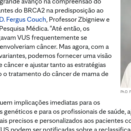
m grande avanço na compreensão do
iantes do BRCA2 na predisposição ao
D. Fergus Couch
, Professor Zbigniew e
Pesquisa Médica. "Até então, os
egavam VUS frequentemente se
nvolveriam câncer. Mas agora, com a
 variantes, podemos fornecer uma visão
e câncer e ajustar tanto as estratégias
o o tratamento do câncer de mama de
Ph.D. 
uem implicações imediatas para os
es genéticos e para os profissionais de saúde, 
ais precisos e personalizados aos pacientes 
US podem ser notificadas sobre a reclassific