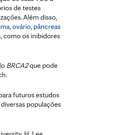
rios de testes
izações. Além disso,
ma, ovário
,
pâncreas
, como os inibidores
 do
BRCA2
que pode
ch.
para futuros estudos
m diversas populações
ersity, H. Lee