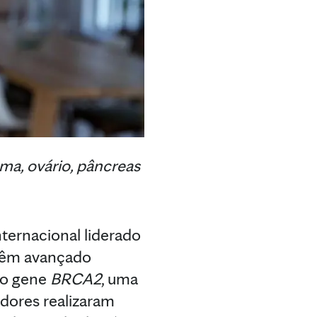
ma, ovário, pâncreas
ernacional liderado
êm avançado
no gene
BRCA2
, uma
adores realizaram