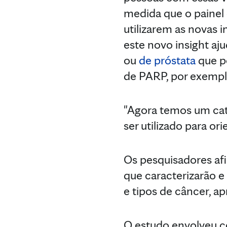
medida que o painel 
utilizarem as novas i
este novo insight aj
ou
de próstata
que po
de PARP, por exempl
"Agora temos um cat
ser utilizado para or
Os pesquisadores af
que caracterizarão e
e tipos de câncer, a
O estudo envolveu co