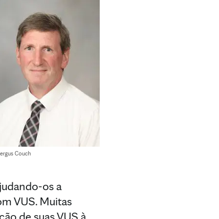
Fergus Couch
ajudando-os a
com VUS. Muitas
ação de suas VUS à