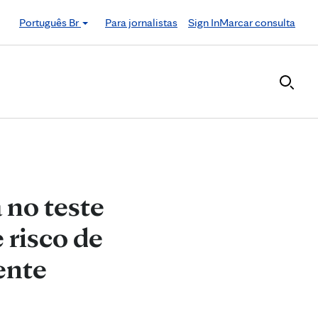
Português Br
Para jornalistas
Sign In
Marcar consulta
 no teste
 risco de
ente