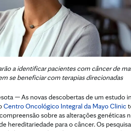
rão a identificar pacientes com câncer de ma
em se beneficiar com terapias direcionadas
ta — As novas descobertas de um estudo int
do
Centro Oncológico Integral da
Mayo Clinic
t
a compreensão sobre as alterações genéticas 
de hereditariedade para o câncer. Os pesquis