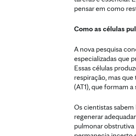
pensar em como rest
Como as células pul
A nova pesquisa conce
especializadas que 
Essas células produ
respiração, mas que 
(AT1), que formam a 
Os cientistas sabem
regenerar adequada
pulmonar obstrutiva 
permanecia incerto 