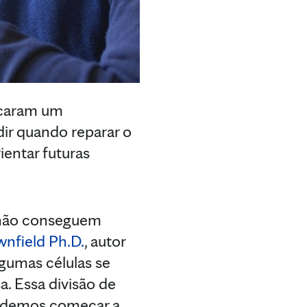
icaram um
dir quando reparar o
entar futuras
s não conseguem
nfield Ph.D.
, autor
lgumas células se
. Essa divisão de
, podemos começar a