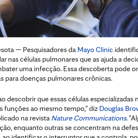
ota — Pesquisadores da
Mayo Clinic
identif
lar nas células pulmonares que as ajuda a deci
bater uma infecção. Essa descoberta pode ori
vas para doenças pulmonares crônicas.
ao descobrir que essas células especializada
s funções ao mesmo tempo," diz
Douglas Brow
licado na revista
Nature Communications
. "A
ção, enquanto outras se concentram na defesa
E, ao identificar o interruptor que a controla