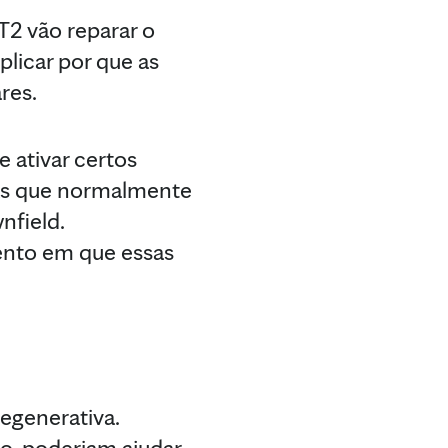
2 vão reparar o
licar por que as
res.
 ativar certos
as que normalmente
nfield.
ento em que essas
egenerativa.
, poderiam ajudar