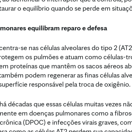
aurar o equilíbrio quando se perde em situaç
monares equilibram reparo e defesa
ntra-se nas células alveolares do tipo 2 (AT2)
protegem os pulmões e atuam como células-tr
zem proteínas que mantêm os sacos aéreos ab
também podem regenerar as finas células alveo
superfície responsável pela troca de oxigênio
 há décadas que essas células muitas vezes n
mente em doenças pulmonares como a fibros
crônica (DPOC) e infecções virais graves, c
era como as células AT2 perdem sua capacida