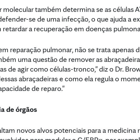
 molecular também determina se as células AT
efender-se de uma infecção, o que ajuda a exp
 retardar a recuperação em doenças pulmona
 reparação pulmonar, não se trata apenas de
bém uma questão de remover as abraçadeir
s de agir como células-tronco," diz o Dr. Brow
ssas abraçadeiras e como ela regula o mom
apacidade de reparo."
ia de órgãos
ltam novos alvos potenciais para a medicina r
olvidos para modular o C/EBPα, por exemplo