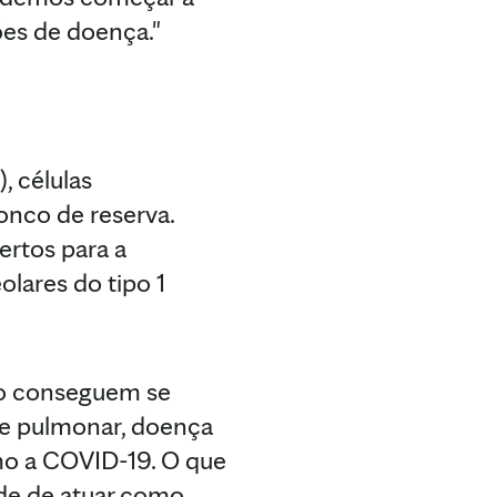
ões de doença."
, células
onco de reserva.
ertos para a
lares do tipo 1
.
ão conseguem se
e pulmonar, doença
omo a COVID-19. O que
de de atuar como