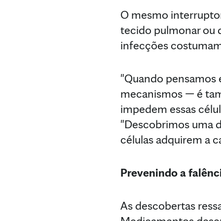
O mesmo interruptor
tecido pulmonar ou d
infecções costumam
"Quando pensamos em
mecanismos — é tam
impedem essas célula
"Descobrimos uma de
células adquirem a c
Prevenindo a falênc
As descobertas ressa
Medicamentos desenv