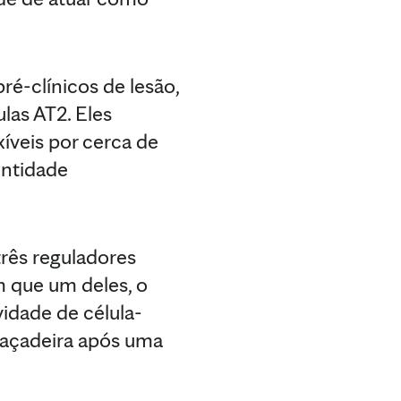
é-clínicos de lesão,
las AT2. Eles
veis por cerca de
entidade
três reguladores
 que um deles, o
idade de célula-
braçadeira após uma