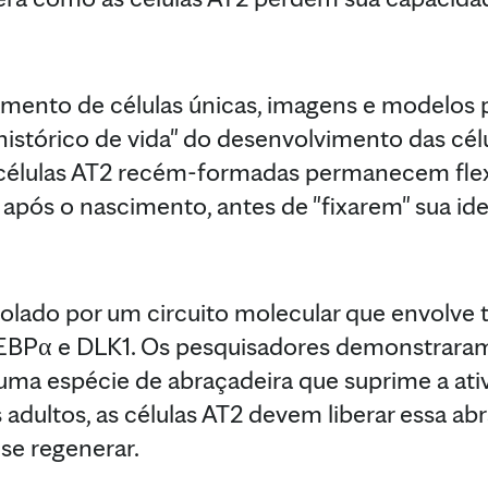
mento de células únicas, imagens e modelos pr
istórico de vida" do desenvolvimento das célu
células AT2 recém-formadas permanecem flexí
após o nascimento, antes de "fixarem" sua id
olado por um circuito molecular que envolve 
/EBPα e DLK1. Os pesquisadores demonstraram
ma espécie de abraçadeira que suprime a ativ
adultos, as células AT2 devem liberar essa a
 se regenerar.