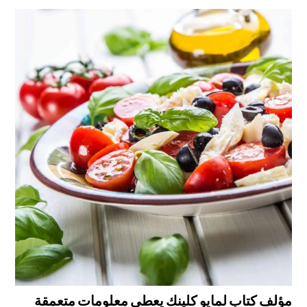
مؤلف كتابٍ لمايو كلينك يعطي معلومات متعمقة